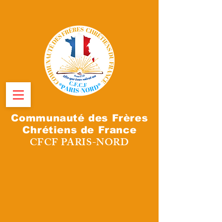
Communauté des Frères
Chrétiens de France
CFCF PARIS-NORD