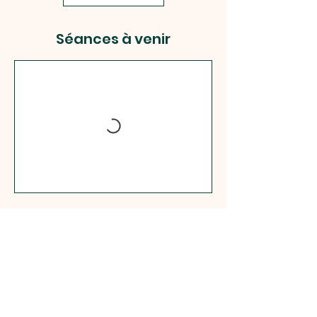
Séances à venir
Coordonnées
1 Rue Charles Bourseul, 78700 Conflans-
Sainte-Honorine, France