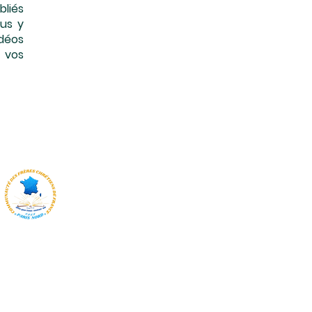
liés
ous y
idéos
 vos
Communauté des Frères Chr
CFCF PARIS-N
ue Charles Bourseul, 78700 Conflans-Sainte-Honorine -Fra
Tel: +33 9 80 74 58 11 /+33 6 23 50 40 40 / +33 7 51 66 59 08
email: cfcfparisnord@gmail.com