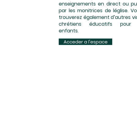
enseignements en direct ou pub
par les monitrices de léglise. V
trouverez également d’autres v
chrétiens éducatifs pour
enfants.
Acceder a l'espace
1 R