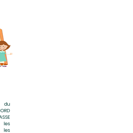
s du
NORD
SSE
 les
 les