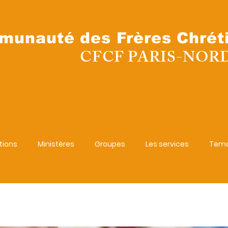
unauté des Frères Chrét
CFCF PARIS-NOR
tions
Ministères
Groupes
Les services
Temo