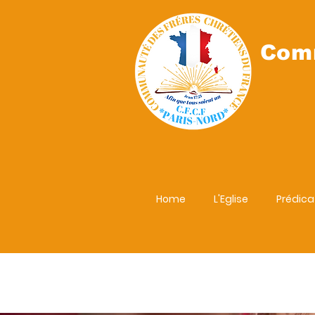
Comm
Home
L'Eglise
Prédica