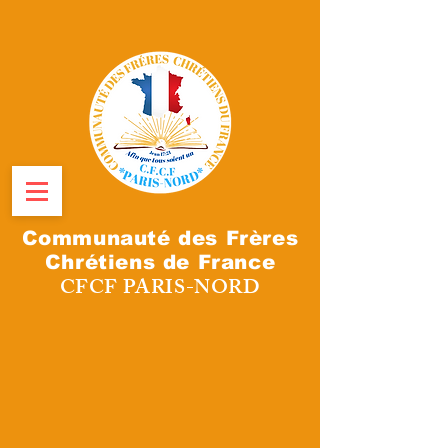
Communauté des Frères
Chrétiens de France
CFCF PARIS-NORD