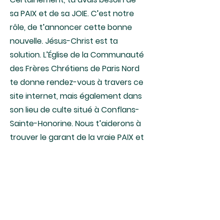
sa PAIX et de sa JOIE. C’est notre
rôle, de t’annoncer cette bonne
nouvelle. Jésus-Christ est ta
solution. L’Église de la Communauté
des Frères Chrétiens de Paris Nord
te donne rendez-vous à travers ce
site internet, mais également dans
son lieu de culte situé à Conflans-
Sainte-Honorine. Nous t’aiderons à
trouver le garant de la vraie PAIX et
de la vraie JOIE, Jésus-Christ. Ceux
qui lui ont fait confiance, n’ont pas
été déçus. Tu es le (la) bienvenu(e),
sans te connaître, nous t’aimons
de l’amour de notre Seigneur.